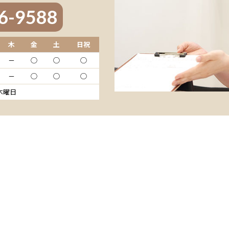
6-9588
木
金
土
日祝
－
◯
◯
◯
－
◯
◯
◯
 木曜日