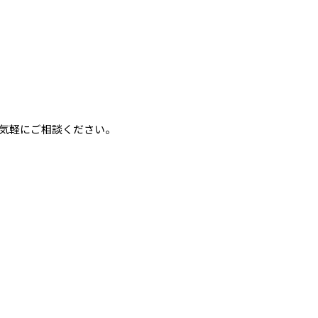
病治療
小児歯科
予防歯科
歯科衛生士
審美治療
歯科助手
矯正歯科
入れ歯治療
気軽にご相談ください。