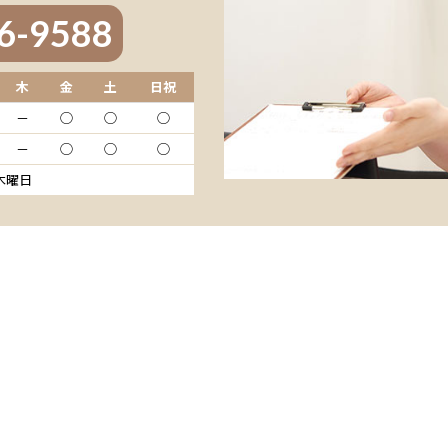
6-9588
木
金
土
日祝
－
◯
◯
◯
－
◯
◯
◯
 木曜日